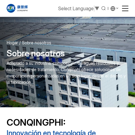
Select Language
▼
Hogar
Sobre nosotros
Sobre nosotros
Adaptado a su industria, composición de aguas residuales y
necesidades de tratamiento, Conqinphi ofrece soluciones de
evaporación personalizadas en un solo lugar, desde el diseño y
la fabricación...
CONQINGPHI:
Innovación en tecnología de