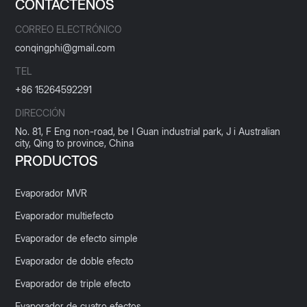
CONTÁCTENOS
CORREO ELECTRÓNICO
conqingphi@gmail.com
TEL
+86 15264592291
DIRECCIÓN
No. 81, F Eng non-road, be I Guan industrial park, J i Australian
city, Qing to province, China
PRODUCTOS
Evaporador MVR
Evaporador multiefecto
Evaporador de efecto simple
Evaporador de doble efecto
Evaporador de triple efecto
Evaporador de cuatro efectos