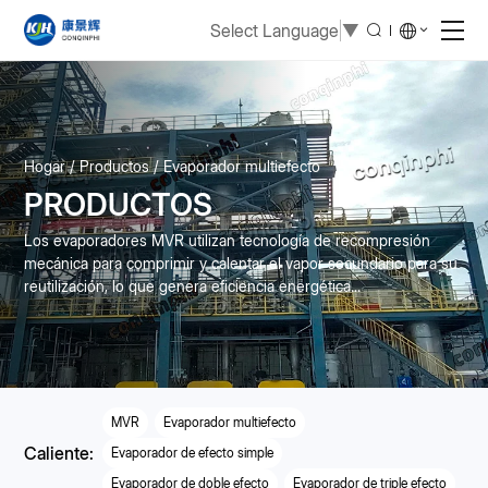
Select Language
▼
Hogar
Productos
Evaporador multiefecto
PRODUCTOS
Los evaporadores MVR utilizan tecnología de recompresión
mecánica para comprimir y calentar el vapor secundario para su
reutilización, lo que genera eficiencia energética...
MVR
Evaporador multiefecto
Caliente:
Evaporador de efecto simple
Evaporador de doble efecto
Evaporador de triple efecto