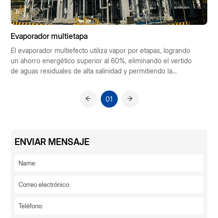
Evaporador multietapa
El evaporador multiefecto utiliza vapor por etapas, logrando
un ahorro energético superior al 60%, eliminando el vertido
de aguas residuales de alta salinidad y permitiendo la
reutilización del agua. Ofrece ahorros de costes, requiere un
espacio mínimo, cuenta con un alto grado de automatización
01
y es apto para las industrias química, farmacéutica y
alimentaria. Recibe subvenciones gubernamentales y ofrece
una rápida recuperación de la inversión.
ENVIAR MENSAJE