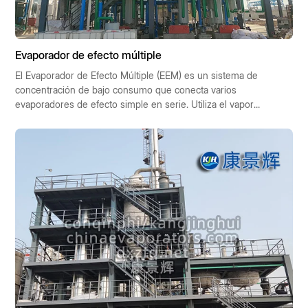
Evaporador de efecto múltiple
El Evaporador de Efecto Múltiple (EEM) es un sistema de
concentración de bajo consumo que conecta varios
evaporadores de efecto simple en serie. Utiliza el vapor
secundario generado en la etapa anterior (preefecto) para
impulsar la siguiente (subefecto), lo que permite reutilizar 1
kg de vapor fresco varias veces, multiplicando así la
capacidad de evaporación. Este artículo ofrece una visión
general sistemática desde siete puntos de vista: principio,
tipo de proceso, composición estructural, indicadores de
rendimiento, áreas de aplicación, ventajas y desventajas, y
criterios de selección.