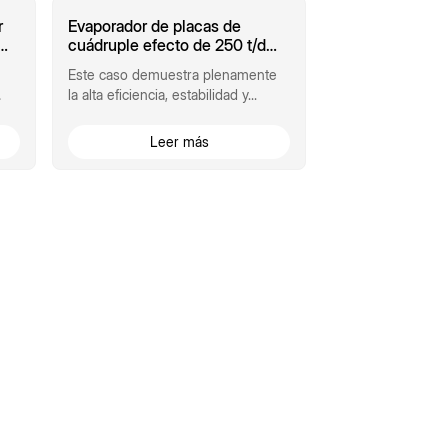
r
Evaporador de placas de
cuádruple efecto de 250 t/d
para aguas residuales de alta
Este caso demuestra plenamente
ica
salinidad derivadas de aditivos
la alta eficiencia, estabilidad y...
de caucho y sulfato de sodio.
C
 de
Leer más