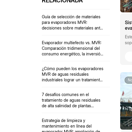
RELACIONADA
Guía de selección de materiales
Sis
para evaporadores MVR:
eva
decisiones sobre materiales ante
par
múltiples desafíos, incluidos
Est
(35
iones ácidos, temperatura y
sop
Evaporador multiefecto vs. MVR:
cau
partículas.
Comparación tridimensional del
pro
ma
consumo energético, la inversión,
1,2
la operación y el mantenimiento
ton
con
¿Cómo pueden los evaporadores
emp
MVR de aguas residuales
La 
industriales lograr un tratamiento
No
dis
de vertido cero?
Ado
7 desafíos comunes en el
cir
tratamiento de aguas residuales
+ c
de alta salinidad de plantas
enr
químicas
agu
vap
Estrategia de limpieza y
pur
mantenimiento en línea del
rec
evaporador MVR: ampliación de