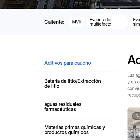
Evaporador
Eva
Caliente:
MVR
multiefecto
sim
Ad
Aditivos para caucho
Las ag
Batería de litio/Extracción
y un c
de litio
conven
recupe
aguas residuales
farmacéuticas
No
Materias primas químicas y
productos químicos