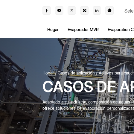
Sele
Hogar
Evaporador MVR
Evaporation Cr
Hogar
Casos de aplicación
Aditivos para cauc
CASOS DE A
Adaptado a su industria, composición de aguas r
ofrece soluciones de evaporación personalizadas e