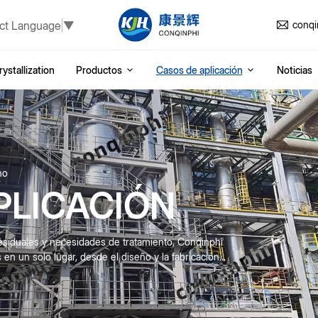
ct Language
▼
conq
ystallization
Productos
Casos de aplicación
Noticias
ho
PLICACIÓN
esiduales y necesidades de tratamiento, Conqinphi
n un solo lugar, desde el diseño y la fabricación...