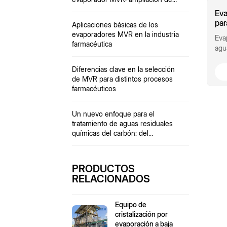
los
los ciclos de funcionamiento
Eva
de 
continuo
par
Aplicaciones básicas de los
con
adi
evaporadores MVR en la industria
Eva
tra
farmacéutica
agu
RD 
par
del
cer
Diferencias clave en la selección
con
de MVR para distintos procesos
farmacéuticos
Un nuevo enfoque para el
tratamiento de aguas residuales
químicas del carbón: del
"tratamiento de final de proceso"
al "uso integral de recursos"
PRODUCTOS
RELACIONADOS
Equipo de
cristalización por
evaporación a baja