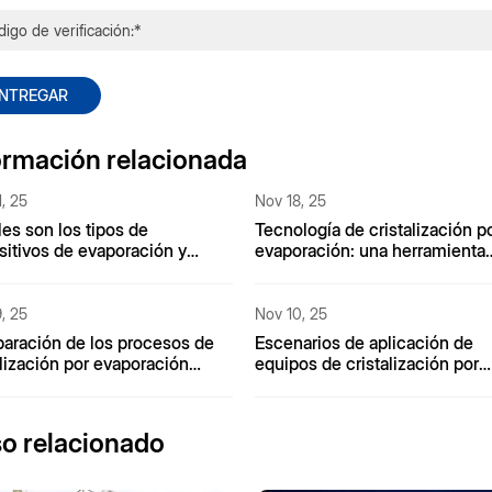
NTREGAR
ormación relacionada
, 25
Nov 18, 25
es son los tipos de
Tecnología de cristalización p
sitivos de evaporación y
evaporación: una herramienta
alización de salmuera
clave en el campo de la
entrada?
desalinización
, 25
Nov 10, 25
ración de los procesos de
Escenarios de aplicación de
alización por evaporación
equipos de cristalización por
aguas residuales con
evaporación MVR en plantas 
geno amoniacal
química fina
o relacionado