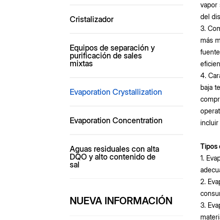
vapor 
del di
Cristalizador
3. Com
más me
Equipos de separación y
fuente
purificación de sales
mixtas
eficie
4. Car
baja t
Evaporation Crystallization
compre
operat
Evaporation Concentration
inclui
Tipos
Aguas residuales con alta
DQO y alto contenido de
1. Eva
sal
adecua
2. Eva
consu
NUEVA INFORMACIÓN
3. Eva
materi