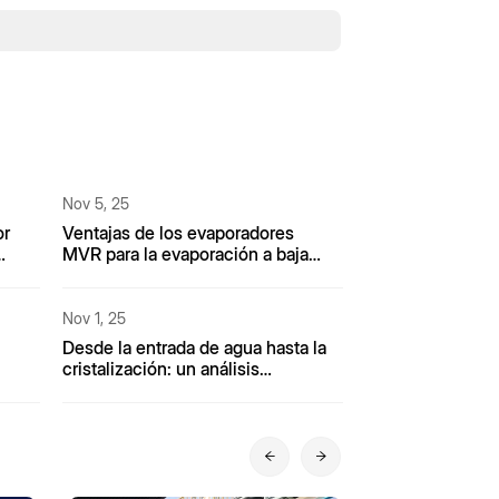
Nov 5, 25
or
Ventajas de los evaporadores
MVR para la evaporación a baja
temperatura: un "paraguas
protector" para materiales
sensibles al calor.
Nov 1, 25
Desde la entrada de agua hasta la
cristalización: un análisis
de
completo del proceso del
evaporador MVR