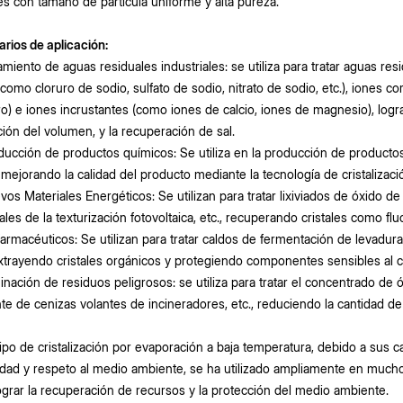
les con tamaño de partícula uniforme y alta pureza.
rios de aplicación:
tamiento de aguas residuales industriales: se utiliza para tratar aguas r
(como cloruro de sodio, sulfato de sodio, nitrato de sodio, etc.), iones 
ro) e iones incrustantes (como iones de calcio, iones de magnesio), logr
ión del volumen, y la recuperación de sal.
ducción de productos químicos: Se utiliza en la producción de producto
 mejorando la calidad del producto mediante la tecnología de cristalizac
vos Materiales Energéticos: Se utilizan para tratar lixiviados de óxido de l
ales de la texturización fotovoltaica, etc., recuperando cristales como fl
farmacéuticos: Se utilizan para tratar caldos de fermentación de levaduras 
extrayendo cristales orgánicos y protegiendo componentes sensibles al c
minación de residuos peligrosos: se utiliza para tratar el concentrado de 
te de cenizas volantes de incineradores, etc., reduciendo la cantidad de
ipo de cristalización por evaporación a baja temperatura, debido a sus ca
dad y respeto al medio ambiente, se ha utilizado ampliamente en much
ograr la recuperación de recursos y la protección del medio ambiente.