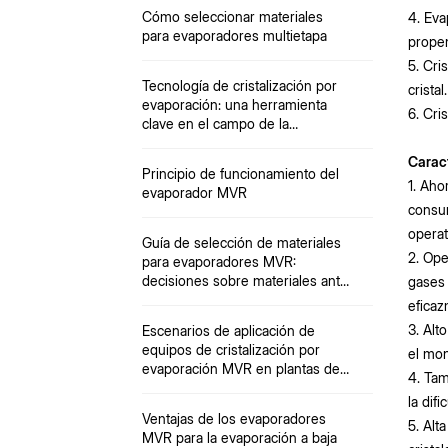
Cómo seleccionar materiales
4. Eva
para evaporadores multietapa
propen
5. Cri
Tecnología de cristalización por
cristal.
evaporación: una herramienta
6. Cri
clave en el campo de la
desalinización
Caract
Principio de funcionamiento del
1. Aho
evaporador MVR
consum
operat
Guía de selección de materiales
2. Ope
para evaporadores MVR:
decisiones sobre materiales ante
gases 
múltiples desafíos, incluidos
eficaz
iones ácidos, temperatura y
3. Alt
Escenarios de aplicación de
partículas.
equipos de cristalización por
el mon
evaporación MVR en plantas de
4. Tam
química fina
la dif
Ventajas de los evaporadores
5. Alt
MVR para la evaporación a baja