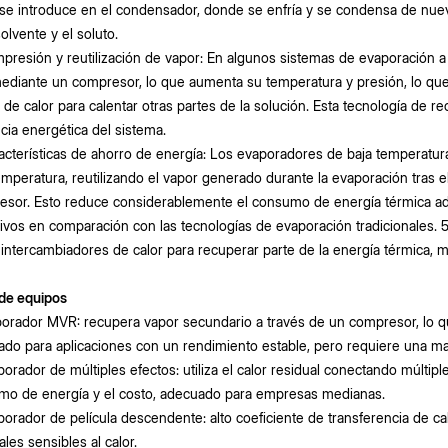
se introduce en el condensador, donde se enfría y se condensa de nuevo
solvente y el soluto.
presión y reutilización de vapor: En algunos sistemas de evaporación 
diante un compresor, lo que aumenta su temperatura y presión, lo que
 de calor para calentar otras partes de la solución. Esta tecnología de 
ncia energética del sistema.
acterísticas de ahorro de energía: Los evaporadores de baja temperatura
emperatura, reutilizando el vapor generado durante la evaporación tras
sor. Esto reduce considerablemente el consumo de energía térmica adic
ivos en comparación con las tecnologías de evaporación tradicionales. 
r intercambiadores de calor para recuperar parte de la energía térmica, 
 de equipos
porador MVR: recupera vapor secundario a través de un compresor, lo 
do para aplicaciones con un rendimiento estable, pero requiere una mayo
porador de múltiples efectos: utiliza el calor residual conectando múltip
mo de energía y el costo, adecuado para empresas medianas.
porador de película descendente: alto coeficiente de transferencia de c
ales sensibles al calor.