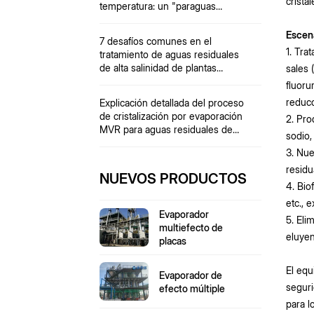
crista
temperatura: un "paraguas
protector" para materiales
sensibles al calor.
Escena
7 desafíos comunes en el
1. Tra
tratamiento de aguas residuales
de alta salinidad de plantas
sales 
químicas
fluoru
reducc
Explicación detallada del proceso
de cristalización por evaporación
2. Pro
MVR para aguas residuales de
sodio,
coquización
3. Nue
residu
NUEVOS PRODUCTOS
4. Bio
etc., 
Evaporador
5. Eli
multiefecto de
eluyen
placas
El equ
Evaporador de
seguri
efecto múltiple
para l