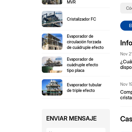
MVR
Cristalizador FC
E
Evaporador de
Inf
circulación forzada
de cuádruple efecto
Nov 21
Evaporador de
¿Cuál
cuádruple efecto
dispo
tipo placa
crist
conc
Nov 19
Evaporador tubular
de triple efecto
Compa
crist
para 
nitró
Cas
ENVIAR MENSAJE