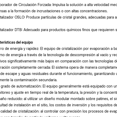
porador de Circulación Forzada: Impulsa la solución a alta velocidad 
sas a la formación de incrustaciones o con altas concentraciones.
stalizador OSLO: Produce partículas de cristal grandes, adecuadas para a
stalizador DTB: Adecuado para productos químicos finos que requieren s
erísticas del equipo
rro de energía y rapidez: El equipo de cristalización por evaporación a b
o de energía a través de la tecnología de descompresión al vacío y re
ivos significativamente más bajos en comparación con las tecnologías d
ración completamente cerrada: El sistema opera de manera completame
de escape y aguas residuales durante el funcionamiento, garantizando u
mente la contaminación secundaria.
o grado de automatización: El equipo generalmente está equipado con u
itoreo y ajuste en tiempo real de la temperatura, la presión y la concen
año reducido: al utilizar un diseño modular montado sobre patines, el 
icultad de instalación en el sitio, los costos de inversión y los requisitos 
a calidad de cristalización: al controlar con precisión los procesos de ev