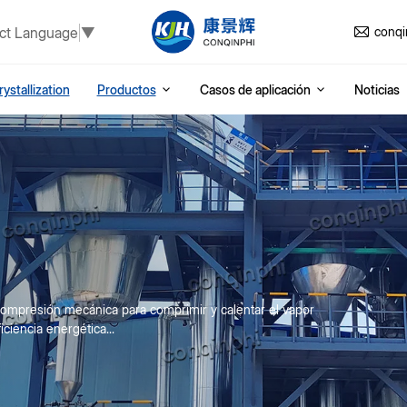
ct Language
▼
conq
ystallization
Productos
Casos de aplicación
Noticias
compresión mecánica para comprimir y calentar el vapor
ciencia energética...