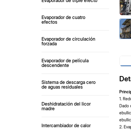
Evaporador de triple efecto
Evaporador de cuatro
efectos
Evaporador de circulación
forzada
Evaporador de película
descendente
Det
Sistema de descarga cero
de aguas residuales
Princi
1. Red
Deshidratación del licor
Dado q
madre
ebulli
ebulli
Intercambiador de calor
2. Eva