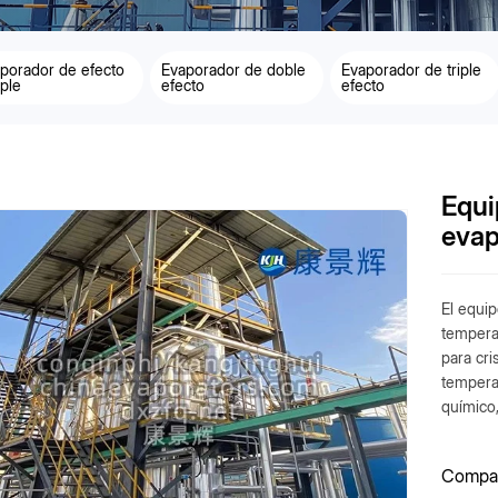
porador de efecto
Evaporador de doble
Evaporador de triple
ple
efecto
efecto
Equi
evap
El equip
temperat
para cri
temperat
químico,
Compart