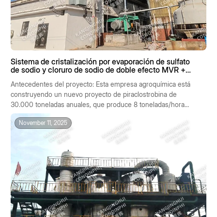
Sistema de cristalización por evaporación de sulfato
de sodio y cloruro de sodio de doble efecto MVR +
MVR de efecto simple de 8 t/h
Antecedentes del proyecto: Esta empresa agroquímica está
construyendo un nuevo proyecto de piraclostrobina de
30.000 toneladas anuales, que produce 8 toneladas/hora
de aguas residuales salinas como subproducto. La
November 11, 2025
composición de las aguas residuales es: Na₂SO₄ 15 %, NaCl
12 %, DQO cr 800 mg/L.