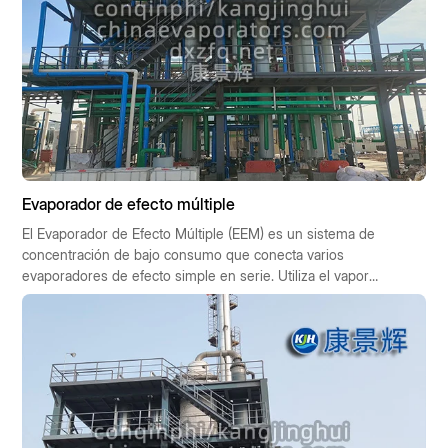
Evaporador de efecto múltiple
El Evaporador de Efecto Múltiple (EEM) es un sistema de
concentración de bajo consumo que conecta varios
evaporadores de efecto simple en serie. Utiliza el vapor
secundario generado en la etapa anterior (preefecto) para
impulsar la siguiente (subefecto), lo que permite reutilizar 1
kg de vapor fresco varias veces, multiplicando así la
capacidad de evaporación. Este artículo ofrece una visión
general sistemática desde siete puntos de vista: principio,
tipo de proceso, composición estructural, indicadores de
rendimiento, áreas de aplicación, ventajas y desventajas, y
criterios de selección.