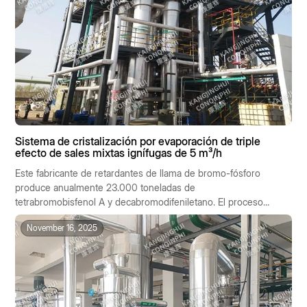
Sistema de cristalización por evaporación de triple
efecto de sales mixtas ignífugas de 5 m³/h
Este fabricante de retardantes de llama de bromo-fósforo
produce anualmente 23.000 toneladas de
tetrabromobisfenol A y decabromodifeniletano. El proceso
de producción genera 5 m³/h de licor madre salino
November 16, 2025
altamente concentrado con una composición compleja: NaCl
12%, Na₂SO₄ 8%, bromuro de sodio 3%, borato de zinc 1%,
organofosforado 0,5%, DQO 20.000 mg/L, pH 1-2. El agua
bruta se clasifica como residuo peligroso HW18, con un
coste de eliminación externalizada de 2.800 RMB/tonelada y
un coste anual de casi 120 millones de RMB. La empresa