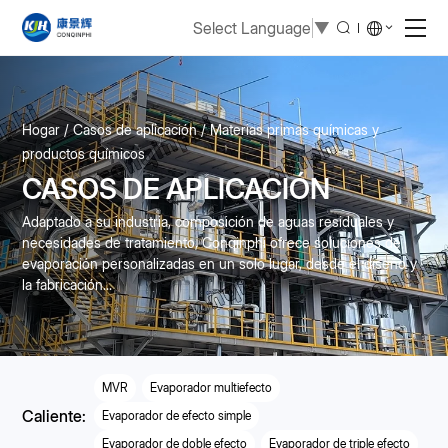
Select Language
▼
Hogar
Casos de aplicación
Materias primas químicas y
productos químicos
CASOS DE APLICACIÓN
Adaptado a su industria, composición de aguas residuales y
necesidades de tratamiento, Conqinphi ofrece soluciones de
evaporación personalizadas en un solo lugar, desde el diseño y
la fabricación...
MVR
Evaporador multiefecto
Caliente:
Evaporador de efecto simple
Evaporador de doble efecto
Evaporador de triple efecto