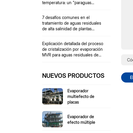
temperatura: un "paraguas
protector" para materiales
sensibles al calor.
7 desafíos comunes en el
tratamiento de aguas residuales
de alta salinidad de plantas
químicas
Explicación detallada del proceso
de cristalización por evaporación
MVR para aguas residuales de
coquización
NUEVOS PRODUCTOS
E
Evaporador
multiefecto de
placas
Evaporador de
efecto múltiple