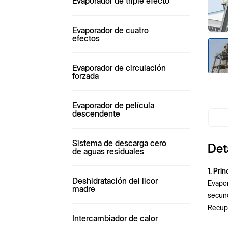
Evaporador de triple efecto
Evaporador de cuatro
efectos
Evaporador de circulación
forzada
Evaporador de película
descendente
Sistema de descarga cero
Det
de aguas residuales
1. Pri
Deshidratación del licor
Evapor
madre
secund
Recupe
Intercambiador de calor