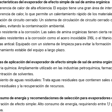
acterísticas del evaporador de efecto simple de sal de amina orgánica
erencia de calor de alta eficiencia: El equipo tiene una gran área de int
erencia de calor, lo que permite un calentamiento rápido de los material
ación de circuito cerrado: Un sistema de circulación de circuito cerrado 
ales, evitando la contaminación ambiental.
 resistente a la corrosión: Las sales de amina orgánicas tienen cierta re
ales resistentes a la corrosión como el acero inoxidable 316L o el titanio
s antical: Equipado con un sistema de limpieza para evitar la formación 
namiento estable del equipo a largo plazo.
as de aplicación del evaporador de efecto simple de sal de amina orgá
ria química: Ampliamente utilizado en las industrias petroquímica, farmac
tración de solventes.
iento de aguas residuales: Trata aguas residuales que contienen sales
residuales y la recuperación de recursos.
nsumo de energía y recomendaciones de selección para evaporadores d
ación de efecto simple: Alto consumo de energía, requiriendo entre 1,1 
ua.