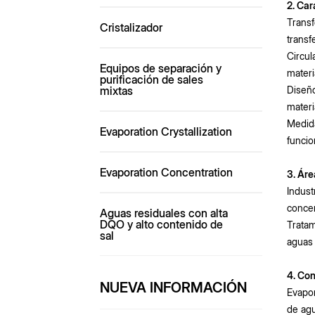
2. Car
Transf
Cristalizador
transf
Circul
Equipos de separación y
materi
purificación de sales
mixtas
Diseño
materi
Medida
Evaporation Crystallization
funcio
Evaporation Concentration
3. Áre
Indust
concen
Aguas residuales con alta
DQO y alto contenido de
Tratam
sal
aguas 
4. Co
NUEVA INFORMACIÓN
Evapor
de ag