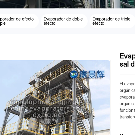
porador de efecto
Evaporador de doble
Evaporador de triple
ple
efecto
efecto
Evap
sal 
El evap
orgánica
evapora
orgánica
funcion
transfer