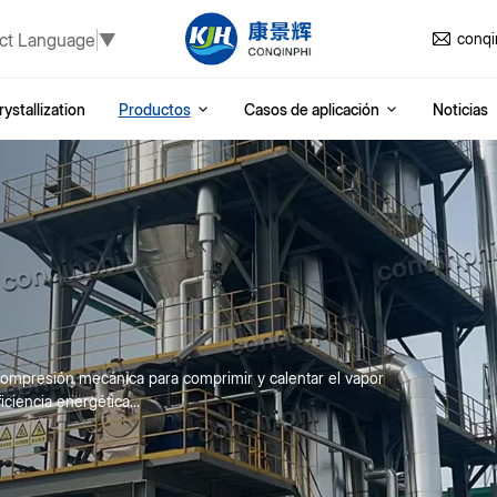
ct Language
▼
conq
ystallization
Productos
Casos de aplicación
Noticias
e
compresión mecánica para comprimir y calentar el vapor
ciencia energética...