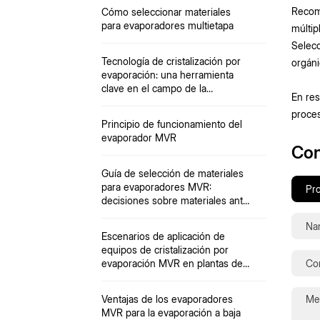
Recome
Cómo seleccionar materiales
para evaporadores multietapa
múltip
Selecc
Tecnología de cristalización por
orgáni
evaporación: una herramienta
clave en el campo de la
En res
desalinización
proces
Principio de funcionamiento del
evaporador MVR
Con
Guía de selección de materiales
para evaporadores MVR:
decisiones sobre materiales ante
múltiples desafíos, incluidos
iones ácidos, temperatura y
Escenarios de aplicación de
partículas.
equipos de cristalización por
evaporación MVR en plantas de
química fina
Ventajas de los evaporadores
MVR para la evaporación a baja