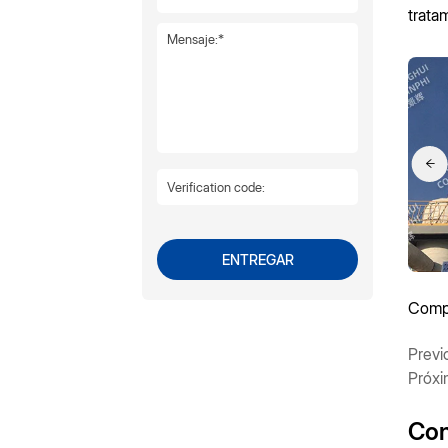
trata
ENTREGAR
Compa
Previ
Próxi
Con