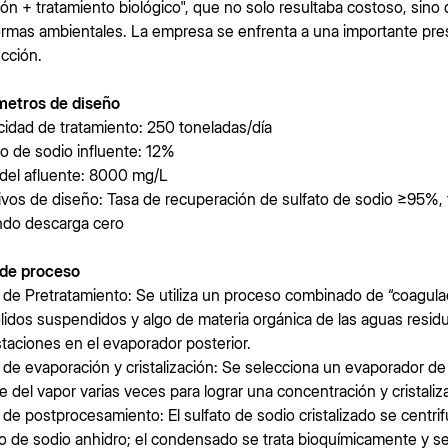
ción + tratamiento biológico", que no solo resultaba costoso, sino
ormas ambientales. La empresa se enfrenta a una importante presi
cción.
metros de diseño
idad de tratamiento: 250 toneladas/día
to de sodio influente: 12%
el afluente: 8000 mg/L
ivos de diseño: Tasa de recuperación de sulfato de sodio ≥95%,
ndo descarga cero
 de proceso
 de Pretratamiento: Se utiliza un proceso combinado de “coagulac
ólidos suspendidos y algo de materia orgánica de las aguas resid
staciones en el evaporador posterior.
 de evaporación y cristalización: Se selecciona un evaporador de cu
te del vapor varias veces para lograr una concentración y cristaliza
 de postprocesamiento: El sulfato de sodio cristalizado se centri
to de sodio anhidro; el condensado se trata bioquímicamente y se 