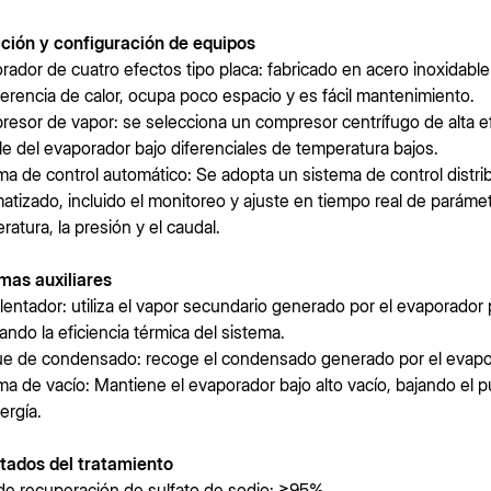
ción y configuración de equipos
rador de cuatro efectos tipo placa: fabricado en acero inoxidable
ferencia de calor, ocupa poco espacio y es fácil mantenimiento.
esor de vapor: se selecciona un compresor centrífugo de alta efi
le del evaporador bajo diferenciales de temperatura bajos.
ma de control automático: Se adopta un sistema de control distri
atizado, incluido el monitoreo y ajuste en tiempo real de parámetr
ratura, la presión y el caudal.
mas auxiliares
lentador: utiliza el vapor secundario generado por el evaporador 
ando la eficiencia térmica del sistema.
e de condensado: recoge el condensado generado por el evaporador
ma de vacío: Mantiene el evaporador bajo alto vacío, bajando el 
ergía.
tados del tratamiento
de recuperación de sulfato de sodio: ≥95%