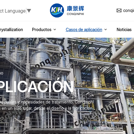
ct Language
▼
conq
ystallization
Productos
Casos de aplicación
Noticias
ho
PLICACIÓN
esiduales y necesidades de tratamiento, Conqinphi
n un solo lugar, desde el diseño y la fabricación...