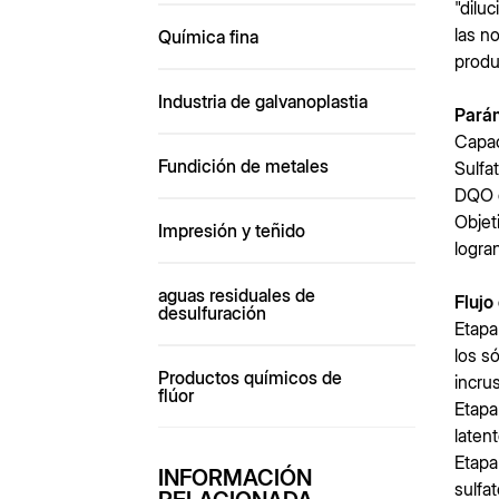
"dilu
las n
Química fina
produ
Industria de galvanoplastia
Pará
Capac
Fundición de metales
Sulfa
DQO d
Objet
Impresión y teñido
logra
aguas residuales de
Flujo
desulfuración
Etapa
los s
Productos químicos de
incru
flúor
Etapa
laten
Etapa
INFORMACIÓN
sulfa