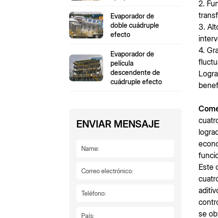
2. Fu
trans
Evaporador de
doble cuádruple
3. Al
efecto
inter
4. Gr
Evaporador de
fluct
película
descendente de
Logra
cuádruple efecto
benef
Comen
cuatr
ENVIAR MENSAJE
logra
econo
funci
Este 
cuatr
aditi
contr
se ob