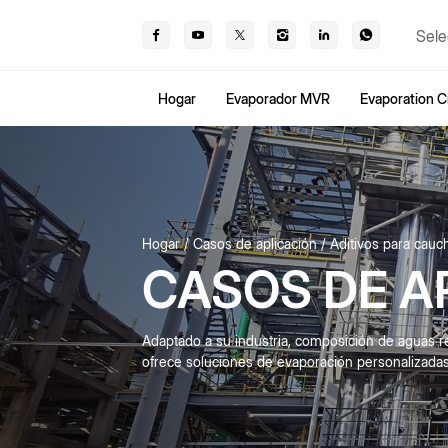
Sele
Hogar
Evaporador MVR
Evaporation Cr
Hogar
Casos de aplicación
Aditivos para cauc
CASOS DE A
Adaptado a su industria, composición de aguas r
ofrece soluciones de evaporación personalizadas e