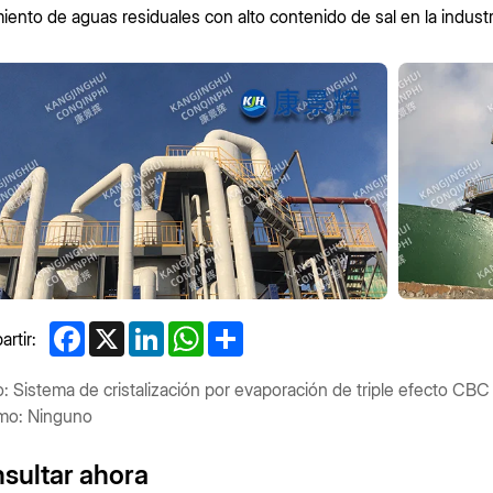
miento de aguas residuales con alto contenido de sal en la industr
Facebook
X
LinkedIn
WhatsApp
Share
rtir:
o: Sistema de cristalización por evaporación de triple efecto CBC
mo: Ninguno
sultar ahora