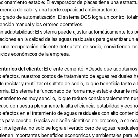
ncionamiento estable: El evaporador de placas tiene una estructu
ferencia de calor y una fuerte capacidad antiincrustante.
to grado de automatización: El sistema DCS logra un control tota
vención manual y los errores operativos.
an adaptabilidad: El sistema puede ajustar automáticamente los 
uaciones en la calidad de las aguas residuales para garantizar un e
 una recuperación eficiente del sulfato de sodio, convirtiendo l
icios económicos de la empresa.
tarios del cliente:
El cliente comentó: «Desde que adoptamos 
o efectos, nuestros costos de tratamiento de aguas residuales h
do reciclar y reutilizar el sulfato de sodio, lo que beneficia tanto
mía. El sistema ha funcionado de forma muy estable durante más 
onamiento es muy sencillo, lo que reduce considerablemente nu
caso demuestra plenamente la alta eficiencia, estabilidad y eco
o efectos en el tratamiento de aguas residuales con alto conteni
vos para caucho. Gracias al diseño científico del proceso, la sele
ol inteligente, no solo se logra el vertido cero de aguas residuale
tienen importantes beneficios económicos y ambientales para la