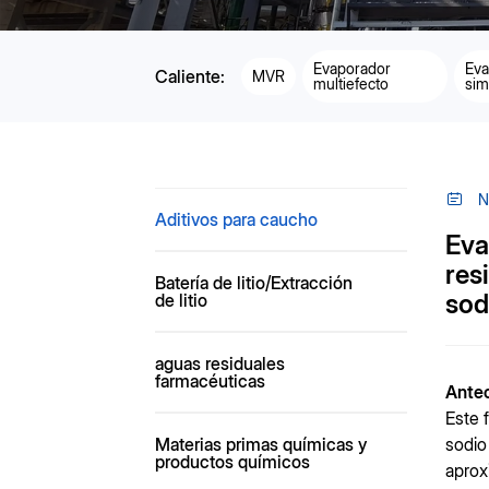
Evaporador
Eva
Caliente:
MVR
multiefecto
sim
N
Aditivos para caucho
Eva
res
Batería de litio/Extracción
sod
de litio
aguas residuales
farmacéuticas
Ante
Este 
Materias primas químicas y
sodio
productos químicos
aprox