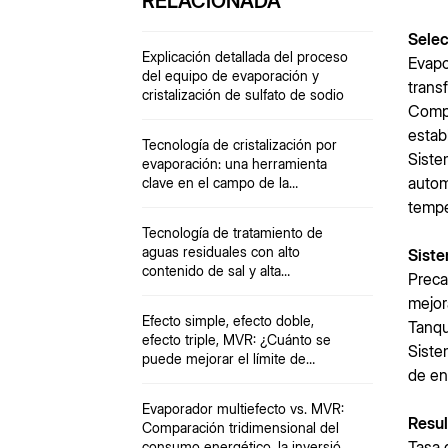
RELACIONADA
Selec
Explicación detallada del proceso
Evapo
del equipo de evaporación y
trans
cristalización de sulfato de sodio
Compr
estab
Tecnología de cristalización por
Siste
evaporación: una herramienta
autom
clave en el campo de la
desalinización
tempe
Tecnología de tratamiento de
aguas residuales con alto
Siste
contenido de sal y alta
Preca
concentración
mejor
Efecto simple, efecto doble,
Tanqu
efecto triple, MVR: ¿Cuánto se
Siste
puede mejorar el límite de
de en
eficiencia energética de
evaporación?
Evaporador multiefecto vs. MVR:
Resul
Comparación tridimensional del
Tasa 
consumo energético, la inversión,