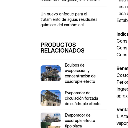
la operación y el mantenimiento
Tasa 
Tasa 
Un nuevo enfoque para el
tratamiento de aguas residuales
Estab
químicas del carbón: del
"tratamiento de final de proceso"
Indic
al "uso integral de recursos"
Consu
PRODUCTOS
Consu
RELACIONADOS
Consu
Equipos de
Bene
evaporación y
Costo
concentración de
cuádruple efecto
Perio
Ingre
Evaporador de
aprox
circulación forzada
de cuádruple efecto
Venta
Evaporador de
1. Al
cuádruple efecto
vapor
tipo placa