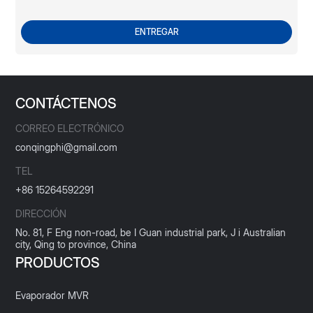
ENTREGAR
CONTÁCTENOS
CORREO ELECTRÓNICO
conqingphi@gmail.com
TEL
+86 15264592291
DIRECCIÓN
No. 81, F Eng non-road, be I Guan industrial park, J i Australian
city, Qing to province, China
PRODUCTOS
Evaporador MVR