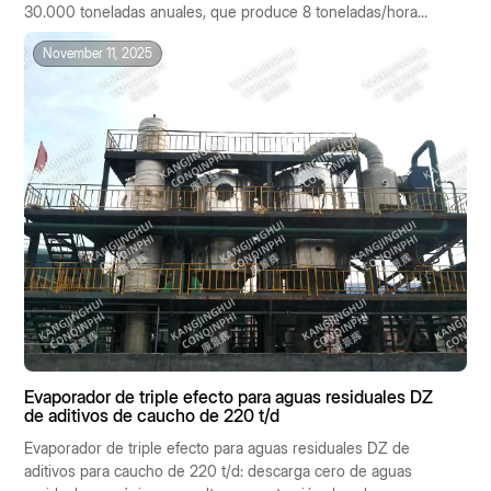
30.000 toneladas anuales, que produce 8 toneladas/hora
de aguas residuales salinas como subproducto. La
November 11, 2025
composición de las aguas residuales es: Na₂SO₄ 15 %, NaCl
12 %, DQO cr 800 mg/L.
Evaporador de triple efecto para aguas residuales DZ
de aditivos de caucho de 220 t/d
Evaporador de triple efecto para aguas residuales DZ de
aditivos para caucho de 220 t/d: descarga cero de aguas