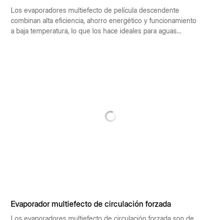
Los evaporadores multiefecto de película descendente
combinan alta eficiencia, ahorro energético y funcionamiento
a baja temperatura, lo que los hace ideales para aguas
residuales de alta salinidad, industrias alimentarias y
farmacéuticas. Facilitan la recuperación de recursos y un
funcionamiento con bajas emisiones de carbono, lo que los
convierte en la solución preferida para las tecnologías de
concentración industrial.
Evaporador multiefecto de circulación forzada
Los evaporadores multiefecto de circulación forzada son de