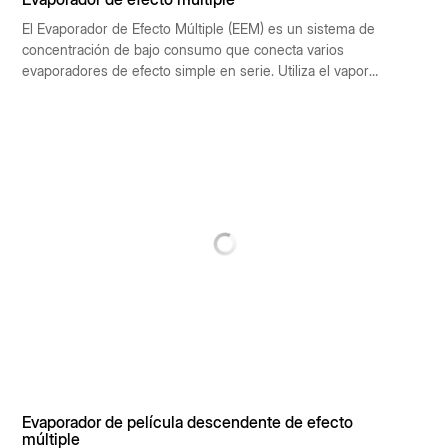
El Evaporador de Efecto Múltiple (EEM) es un sistema de
concentración de bajo consumo que conecta varios
evaporadores de efecto simple en serie. Utiliza el vapor
secundario generado en la etapa anterior (preefecto) para
impulsar la siguiente (subefecto), lo que permite reutilizar 1
kg de vapor fresco varias veces, multiplicando así la
capacidad de evaporación. Este artículo ofrece una visión
general sistemática desde siete puntos de vista: principio,
tipo de proceso, composición estructural, indicadores de
rendimiento, áreas de aplicación, ventajas y desventajas, y
criterios de selección.
Evaporador de película descendente de efecto
múltiple