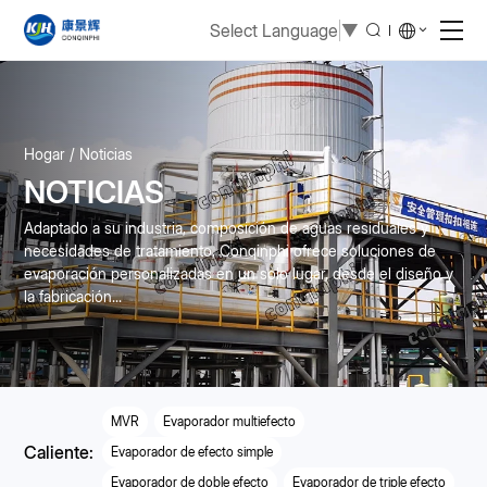
Select Language
▼
Hogar
Noticias
NOTICIAS
Adaptado a su industria, composición de aguas residuales y
necesidades de tratamiento, Conqinphi ofrece soluciones de
evaporación personalizadas en un solo lugar, desde el diseño y
la fabricación...
MVR
Evaporador multiefecto
Caliente:
Evaporador de efecto simple
Evaporador de doble efecto
Evaporador de triple efecto