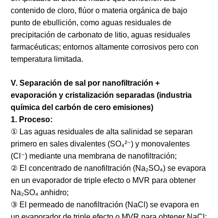
contenido de cloro, flúor o materia orgánica de bajo
punto de ebullición, como aguas residuales de
precipitación de carbonato de litio, aguas residuales
farmacéuticas; entornos altamente corrosivos pero con
temperatura limitada.
V. Separación de sal por nanofiltración +
evaporación y cristalización separadas (industria
química del carbón de cero emisiones)
1. Proceso:
① Las aguas residuales de alta salinidad se separan
primero en sales divalentes (SO₄²⁻) y monovalentes
(Cl⁻) mediante una membrana de nanofiltración;
② El concentrado de nanofiltración (Na₂SO₄) se evapora
en un evaporador de triple efecto o MVR para obtener
Na₂SO₄ anhidro;
③ El permeado de nanofiltración (NaCl) se evapora en
un evaporador de triple efecto o MVR para obtener NaCl;