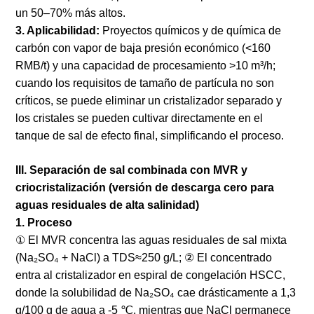
un 50–70% más altos.
3. Aplicabilidad:
Proyectos químicos y de química de
carbón con vapor de baja presión económico (<160
RMB/t) y una capacidad de procesamiento >10 m³/h;
cuando los requisitos de tamaño de partícula no son
críticos, se puede eliminar un cristalizador separado y
los cristales se pueden cultivar directamente en el
tanque de sal de efecto final, simplificando el proceso.
III. Separación de sal combinada con MVR y
criocristalización (versión de descarga cero para
aguas residuales de alta salinidad)
1. Proceso
① El MVR concentra las aguas residuales de sal mixta
(Na₂SO₄ + NaCl) a TDS≈250 g/L; ② El concentrado
entra al cristalizador en espiral de congelación HSCC,
donde la solubilidad de Na₂SO₄ cae drásticamente a 1,3
g/100 g de agua a -5 ℃, mientras que NaCl permanece