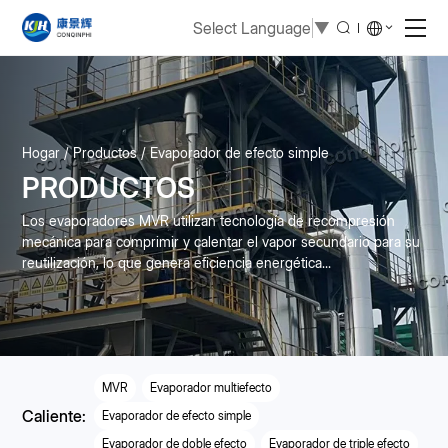
Select Language
▼
Hogar
Productos
Evaporador de efecto simple
PRODUCTOS
Los evaporadores MVR utilizan tecnología de recompresión
mecánica para comprimir y calentar el vapor secundario para su
reutilización, lo que genera eficiencia energética...
MVR
Evaporador multiefecto
Caliente:
Evaporador de efecto simple
Evaporador de doble efecto
Evaporador de triple efecto