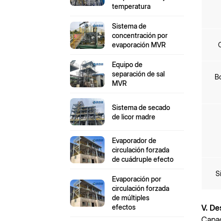
temperatura
Sistema de
concentración por
evaporación MVR
Equipo de
separación de sal
B
MVR
Sistema de secado
de licor madre
Evaporador de
circulación forzada
de cuádruple efecto
S
Evaporación por
circulación forzada
de múltiples
efectos
V.
De
Capac