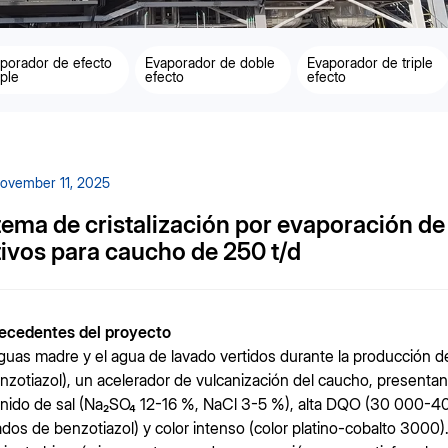
porador de efecto
Evaporador de doble
Evaporador de triple
ple
efecto
efecto
ovember 11, 2025
tema de cristalización por evaporación de
tivos para caucho de 250 t/d
tecedentes del proyecto
guas madre y el agua de lavado vertidos durante la producción d
enzotiazol), un acelerador de vulcanización del caucho, presentan
nido de sal (Na₂SO₄ 12-16 %, NaCl 3-5 %), alta DQO (30 000-40 0
ados de benzotiazol) y color intenso (color platino-cobalto 3000).