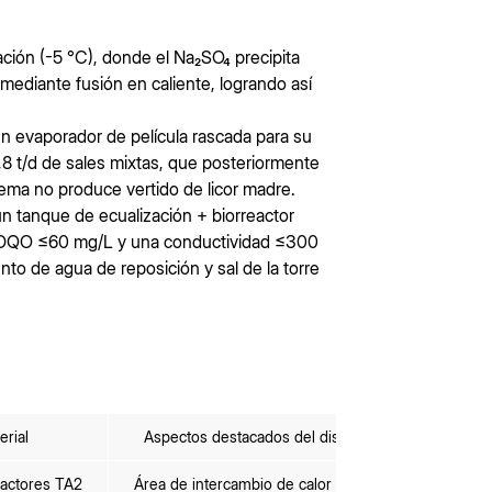
ción (-5 °C), donde el Na₂SO₄ precipita
mediante fusión en caliente, logrando así
un evaporador de película rascada para su
8 t/d de sales mixtas, que posteriormente
stema no produce vertido de licor madre.
n tanque de ecualización + biorreactor
 DQO ≤60 mg/L y una conductividad ≤300
to de agua de reposición y sal de la torre
erial
Aspectos destacados del diseño
factores TA2
Área de intercambio de calor de un