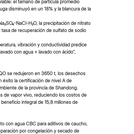
olable: el tamaño de partícula promedio
ga disminuyó en un 18% y la blancura de la
 Na₂SO₄-NaCl-H₂O, la precipitación de nitrato
a tasa de recuperación de sulfato de sodio
peratura, vibración y conductividad predice
lavado con agua + lavado con ácido",
QO se redujeron en 3650 t, los desechos
xito la certificación de nivel A de
biente de la provincia de Shandong.
s de vapor vivo, reduciendo los costos de
beneficio integral de 15,8 millones de
ecto con agua CBC para aditivos de caucho,
 separación por congelación y secado de