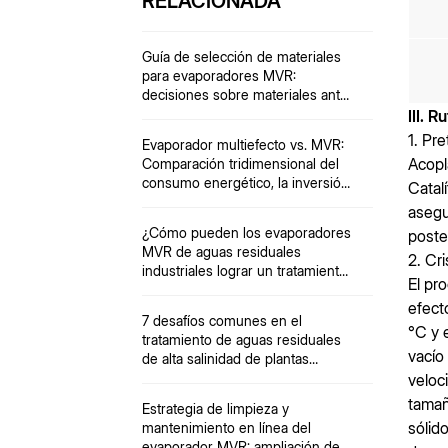
RELACIONADA
Guía de selección de materiales
para evaporadores MVR:
decisiones sobre materiales ante
múltiples desafíos, incluidos
III. 
iones ácidos, temperatura y
1. Pr
Evaporador multiefecto vs. MVR:
partículas.
Acopl
Comparación tridimensional del
consumo energético, la inversión,
Catal
la operación y el mantenimiento
asegu
¿Cómo pueden los evaporadores
poster
MVR de aguas residuales
2. Cr
industriales lograr un tratamiento
El pr
de vertido cero?
efect
7 desafíos comunes en el
°C y 
tratamiento de aguas residuales
vacío
de alta salinidad de plantas
químicas
veloc
tamañ
Estrategia de limpieza y
sólid
mantenimiento en línea del
evaporador MVR: ampliación de