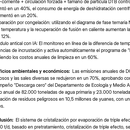
-corriente + circulación forzada + tamaño de partícula DTB contr
tó en un 40%, el consumo de energía de deshidratación centrífu
umentó en un 20%.
paración por congelación: utilizando el diagrama de fase ternaria
a temperatura y la recuperación de fusión en caliente aumentan l
 12%.
dulo antical con IA: El monitoreo en línea de la diferencia de tem
ncias de incrustación y activa automáticamente el programa de "
iendo los costos anuales de limpieza en un 60%.
icios ambientales y económicos:
Las emisiones anuales de D
rosos y las sales diversas se redujeron en un 70%, aprobando con é
peño "Descarga cero" del Departamento de Ecología y Medio Am
o anual de 82.000 toneladas de agua primaria y 23.000 tonelada
nación de residuos peligrosos en 10,5 millones de yuanes, con un 
s.
usión:
El sistema de cristalización por evaporación de triple ef
0 t/d, basado en pretratamiento, cristalización de triple efecto,