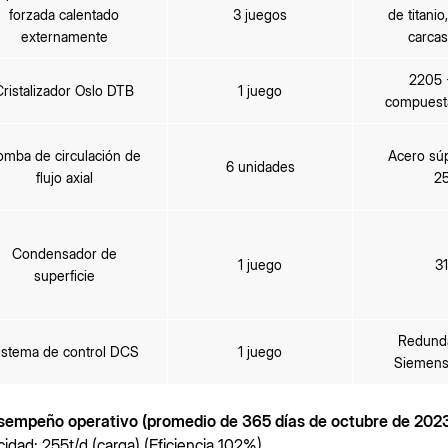
forzada calentado
3 juegos
de titanio
externamente
carca
2205 
Cristalizador Oslo DTB
1 juego
compuesta
omba de circulación de
Acero sú
6 unidades
flujo axial
2
Condensador de
1 juego
3
superficie
Redunda
istema de control DCS
1 juego
Siemens
sempeño operativo (promedio de 365 días de octubre de 202
idad: 255t/d (carga) (Eficiencia 102%)