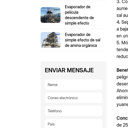
3. Co
Evaporador de
aumen
película
sal a
descendente de
4. Se
simple efecto
a baj
Evaporador de
en un
simple efecto de sal
5. Mó
de amina orgánica
tende
reduc
ENVIAR MENSAJE
Benef
pelig
desem
Ahorr
elimi
yuane
Concl
de 25