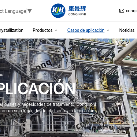
ct Language
▼
conq
ystallization
Productos
Casos de aplicación
Noticias
ho
PLICACIÓN
esiduales y necesidades de tratamiento, Conqinphi
n un solo lugar, desde el diseño y la fabricación...