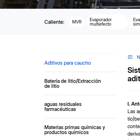
Evaporador
Eva
Caliente:
MVR
multiefecto
sim
N
Aditivos para caucho
Sis
adi
Batería de litio/Extracción
de litio
I. An
aguas residuales
farmacéuticas
Las a
tio)b
conte
Materias primas químicas y
productos químicos
deriv