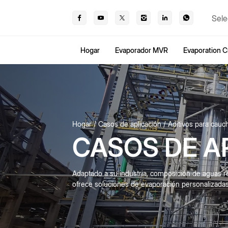
Sele
Hogar
Evaporador MVR
Evaporation Cr
Hogar
Casos de aplicación
Aditivos para cauc
CASOS DE A
Adaptado a su industria, composición de aguas r
ofrece soluciones de evaporación personalizadas e