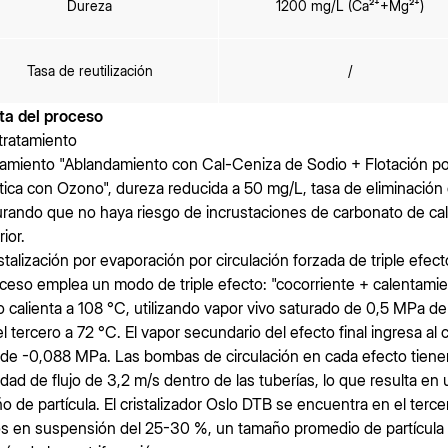
Dureza
1200 mg/L (Ca²⁺+Mg²⁺)
Tasa de reutilización
/
Ruta del proceso
etratamiento
amiento "Ablandamiento con Cal-Ceniza de Sodio + Flotación por 
ítica con Ozono", dureza reducida a 50 mg/L, tasa de eliminaci
rando que no haya riesgo de incrustaciones de carbonato de calci
ior.
istalización por evaporación por circulación forzada de triple efect
oceso emplea un modo de triple efecto: "cocorriente + calentamien
o calienta a 108 °C, utilizando vapor vivo saturado de 0,5 MPa de 
el tercero a 72 °C. El vapor secundario del efecto final ingresa 
 de -0,088 MPa. Las bombas de circulación en cada efecto tien
idad de flujo de 3,2 m/s dentro de las tuberías, lo que resulta en 
o de partícula. El cristalizador Oslo DTB se encuentra en el ter
os en suspensión del 25-30 %, un tamaño promedio de partícul