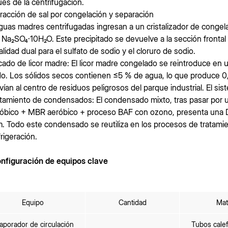
és de la centrifugación.
tracción de sal por congelación y separación
guas madres centrifugadas ingresan a un cristalizador de congela
Na₂SO₄·10H₂O. Este precipitado se devuelve a la sección frontal 
alidad dual para el sulfato de sodio y el cloruro de sodio.
cado de licor madre: El licor madre congelado se reintroduce en 
o. Los sólidos secos contienen ≤5 % de agua, lo que produce 0,
vían al centro de residuos peligrosos del parque industrial. El si
atamiento de condensados: El condensado mixto, tras pasar por u
óbico + MBR aeróbico + proceso BAF con ozono, presenta una
. Todo este condensado se reutiliza en los procesos de tratamien
frigeración.
onfiguración de equipos clave
Equipo
Cantidad
Mat
aporador de circulación
Tubos cale