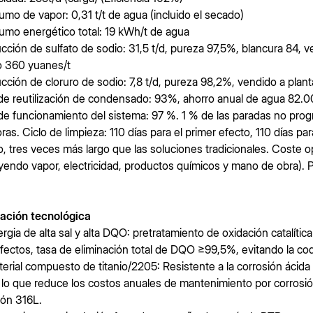
mo de vapor: 0,31 t/t de agua (incluido el secado)
mo energético total: 19 kWh/t de agua
cción de sulfato de sodio: 31,5 t/d, pureza 97,5%, blancura 84, ve
o 360 yuanes/t
cción de cloruro de sodio: 7,8 t/d, pureza 98,2%, vendido a planta
de reutilización de condensado: 93%, ahorro anual de agua 82.0
de funcionamiento del sistema: 97 %. 1 % de las paradas no prog
oras. Ciclo de limpieza: 110 días para el primer efecto, 110 días pa
o, tres veces más largo que las soluciones tradicionales. Coste 
uyendo vapor, electricidad, productos químicos y mano de obra). P
.
ación tecnológica
nergia de alta sal y alta DQO: pretratamiento de oxidación catalíti
efectos, tasa de eliminación total de DQO ≥99,5%, evitando la coq
terial compuesto de titanio/2205: Resistente a la corrosión ácida 
 lo que reduce los costos anuales de mantenimiento por corros
ión 316L.