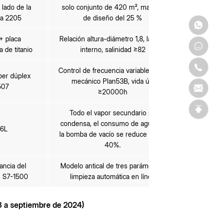
, lado de la
solo conjunto de 420 m², margen
sa 2205
de diseño del 25 %
+ placa
Relación altura-diámetro 1,8, lavado
 de titanio
interno, salinidad ≥82
Control de frecuencia variable, sello
per dúplex
mecánico Plan53B, vida útil
507
≥20000h
Todo el vapor secundario se
condensa, el consumo de agua de
16L
la bomba de vacío se reduce en un
40%.
ncia del
Modelo antical de tres parámetros,
 S7-1500
limpieza automática en línea
3 a septiembre de 2024)