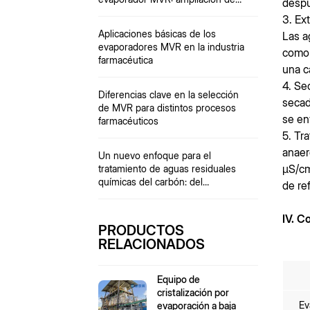
despu
los ciclos de funcionamiento
3. Ex
continuo
Aplicaciones básicas de los
Las a
evaporadores MVR en la industria
como 
farmacéutica
una c
4. Se
Diferencias clave en la selección
secad
de MVR para distintos procesos
se en
farmacéuticos
5. Tr
anaer
Un nuevo enfoque para el
μS/cm
tratamiento de aguas residuales
químicas del carbón: del
de re
"tratamiento de final de proceso"
al "uso integral de recursos"
IV. C
PRODUCTOS
RELACIONADOS
Equipo de
cristalización por
Ev
evaporación a baja