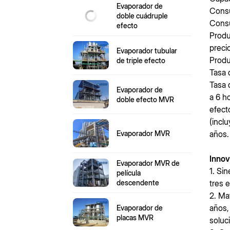
Evaporador de
Consu
doble cuádruple
Consu
efecto
Produ
preci
Evaporador tubular
Produ
de triple efecto
Tasa 
Tasa 
Evaporador de
a 6 h
doble efecto MVR
efect
(incl
Evaporador MVR
años
Innov
Evaporador MVR de
1. Si
película
descendente
tres 
2. Ma
años,
Evaporador de
placas MVR
soluc