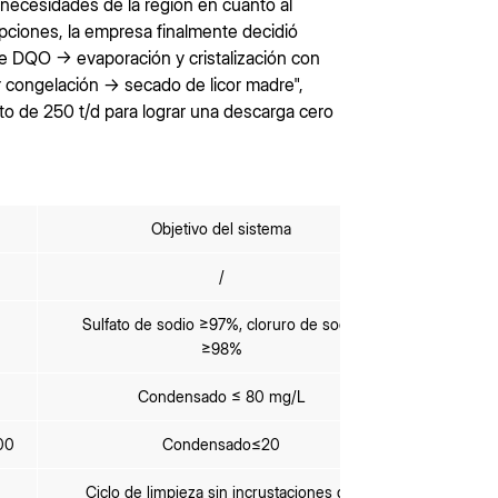
 necesidades de la región en cuanto al
ciones, la empresa finalmente decidió
de DQO → evaporación y cristalización con
or congelación → secado de licor madre",
cto de 250 t/d para lograr una descarga cero
Objetivo del sistema
/
Sulfato de sodio ≥97%, cloruro de sodio
≥98%
Condensado ≤ 80 mg/L
00
Condensado≤20
Ciclo de limpieza sin incrustaciones del