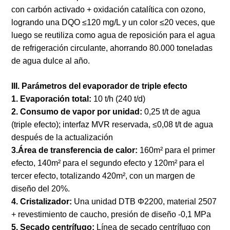
con carbón activado + oxidación catalítica con ozono,
logrando una DQO ≤120 mg/L y un color ≤20 veces, que
luego se reutiliza como agua de reposición para el agua
de refrigeración circulante, ahorrando 80.000 toneladas
de agua dulce al año.
III. Parámetros del evaporador de triple efecto
1. Evaporación total:
10 t/h (240 t/d)
2. Consumo de vapor por unidad:
0,25 t/t de agua
(triple efecto); interfaz MVR reservada, ≤0,08 t/t de agua
después de la actualización
3.Área de transferencia de calor:
160m² para el primer
efecto, 140m² para el segundo efecto y 120m² para el
tercer efecto, totalizando 420m², con un margen de
diseño del 20%.
4. Cristalizador:
Una unidad DTB Φ2200, material 2507
+ revestimiento de caucho, presión de diseño -0,1 MPa
5. Secado centrífugo:
Línea de secado centrífugo con