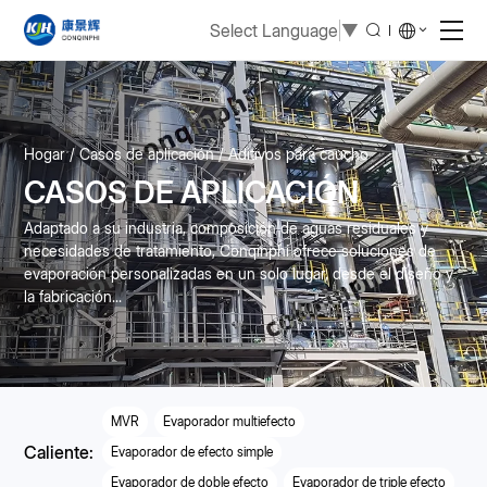
Select Language
▼
Hogar
Casos de aplicación
Aditivos para caucho
CASOS DE APLICACIÓN
Adaptado a su industria, composición de aguas residuales y
necesidades de tratamiento, Conqinphi ofrece soluciones de
evaporación personalizadas en un solo lugar, desde el diseño y
la fabricación...
MVR
Evaporador multiefecto
Caliente:
Evaporador de efecto simple
Evaporador de doble efecto
Evaporador de triple efecto