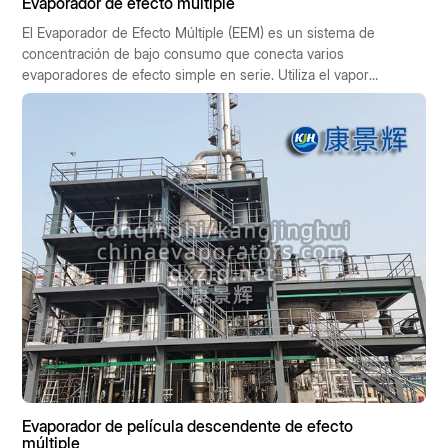
Evaporador de efecto múltiple
El Evaporador de Efecto Múltiple (EEM) es un sistema de
concentración de bajo consumo que conecta varios
evaporadores de efecto simple en serie. Utiliza el vapor
secundario generado en la etapa anterior (preefecto) para
impulsar la siguiente (subefecto), lo que permite reutilizar 1
kg de vapor fresco varias veces, multiplicando así la
capacidad de evaporación. Este artículo ofrece una visión
general sistemática desde siete puntos de vista: principio,
tipo de proceso, composición estructural, indicadores de
rendimiento, áreas de aplicación, ventajas y desventajas, y
criterios de selección.
Evaporador de película descendente de efecto
múltiple