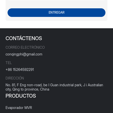
ENTREGAR
CONTÁCTENOS
CORREO ELECTRÓNICO
conqingphi@gmail.com
TEL
+86 15264592291
DIRECCIÓN
No. 81, F Eng non-road, be I Guan industrial park, J i Australian
city, Qing to province, China
PRODUCTOS
Evaporador MVR