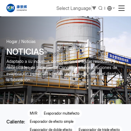
Select Language
▼
Hogar
Noticias
NOTICIAS
Adaptado a su industria, composición de aguas residuales y
necesidades de tratamiento, Conqinphi ofrece soluciones de
evaporación personalizadas en un solo lugar, desde el diseño y
la fabricación...
MVR
Evaporador multiefecto
Caliente:
Evaporador de efecto simple
Evaporador de doble efecto
Evaporador de triple efecto