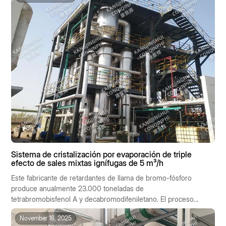
Sistema de cristalización por evaporación de triple
efecto de sales mixtas ignífugas de 5 m³/h
Este fabricante de retardantes de llama de bromo-fósforo
produce anualmente 23.000 toneladas de
tetrabromobisfenol A y decabromodifeniletano. El proceso
de producción genera 5 m³/h de licor madre salino
November 16, 2025
altamente concentrado con una composición compleja: NaCl