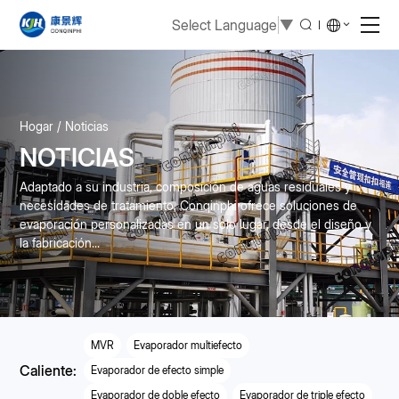
Select Language
▼
Hogar
Noticias
NOTICIAS
Adaptado a su industria, composición de aguas residuales y
necesidades de tratamiento, Conqinphi ofrece soluciones de
evaporación personalizadas en un solo lugar, desde el diseño y
la fabricación...
MVR
Evaporador multiefecto
Caliente:
Evaporador de efecto simple
Evaporador de doble efecto
Evaporador de triple efecto