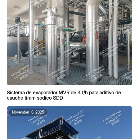
12%, Na₂SO₄ 8%, bromuro de sodio 3%, borato de zinc 1%,
organofosforado 0,5%, DQO 20.000 mg/L, pH 1-2. El agua
bruta se clasifica como residuo peligroso HW18, con un
coste de eliminación externalizada de 2.800 RMB/tonelada y
un coste anual de casi 120 millones de RMB. La empresa
necesita urgentemente una solución integral para la
reducción de sales mixtas y el aprovechamiento de
recursos.
Sistema de evaporador MVR de 4 t/h para aditivo de
caucho tiram sódico SDD
November 16, 2025