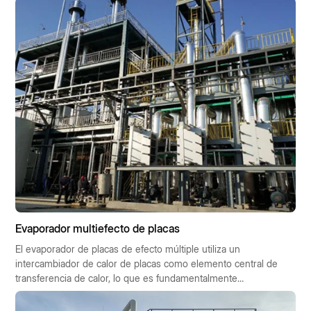
diseño y la construcción de una solución de grado industrial capaz de
recuperar simultáneamente sulfato de sodio y sulfato de litio de alta
pureza de las aguas residuales.
Evaporador multiefecto de placas
El evaporador de placas de efecto múltiple utiliza un
intercambiador de calor de placas como elemento central de
transferencia de calor, lo que es fundamentalmente
diferente del evaporador tubular tradicional.