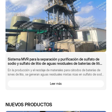
Sistema MVR para la separación y purificación de sulfato de
sodio y sulfato de litio de aguas residuales de baterías de litio
con una capacidad de procesamiento de 10 t/h
En la producción y el reciclaje de materiales para cátodos de baterías de
iones de litio, se generan aguas residuales mixtas ricas en sulfato de sodio
y sulfato de litio. Estas aguas residuales tienen una composición compleja
y un alto contenido de sal, y los métodos de tratamiento tradicionales a
Leer más
menudo solo permiten su eliminación como residuo peligroso, lo que no
solo resulta costoso, sino que también supone un desperdicio
significativo de recursos de sodio y litio. Ante la urgente necesidad de un
desarrollo sostenible en la industria de las baterías de litio y las
NUEVOS PRODUCTOS
regulaciones ambientales cada vez más estrictas, un reconocido
fabricante de materiales para baterías de litio encargó a Conqinphi el