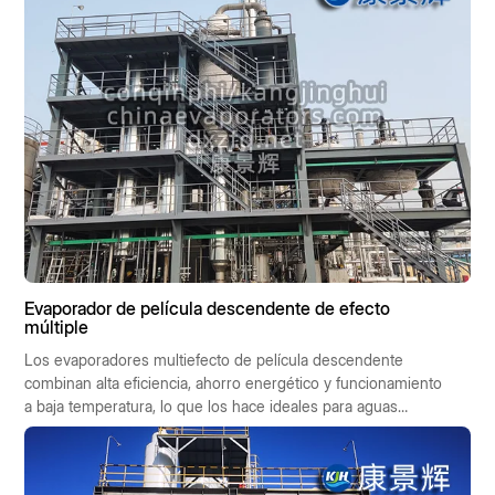
capacidad de evaporación. Este artículo ofrece una visión
general sistemática desde siete puntos de vista: principio,
tipo de proceso, composición estructural, indicadores de
rendimiento, áreas de aplicación, ventajas y desventajas, y
criterios de selección.
Evaporador de película descendente de efecto
múltiple
Los evaporadores multiefecto de película descendente
combinan alta eficiencia, ahorro energético y funcionamiento
a baja temperatura, lo que los hace ideales para aguas
residuales de alta salinidad, industrias alimentarias y
farmacéuticas. Facilitan la recuperación de recursos y un
funcionamiento con bajas emisiones de carbono, lo que los