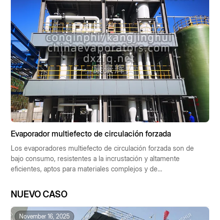
convierte en la solución preferida para las tecnologías de
concentración industrial.
Evaporador multiefecto de circulación forzada
Los evaporadores multiefecto de circulación forzada son de
bajo consumo, resistentes a la incrustación y altamente
eficientes, aptos para materiales complejos y de
funcionamiento automático. Se utilizan ampliamente en las
industrias química, farmacéutica, alimentaria y de protección
NUEVO CASO
ambiental, contribuyendo al desarrollo industrial sostenible.
November 16, 2025