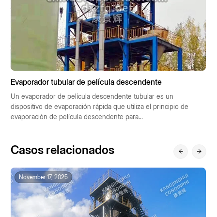
Evaporador tubular de película descendente
E
e
Un evaporador de película descendente tubular es un
L
dispositivo de evaporación rápida que utiliza el principio de
s
evaporación de película descendente para...
rá
Casos relacionados
November 17, 2025