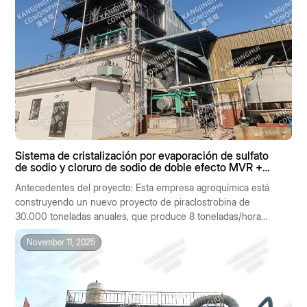
Sistema de cristalización por evaporación de sulfato
de sodio y cloruro de sodio de doble efecto MVR +
MVR de efecto simple de 8 t/h
Antecedentes del proyecto: Esta empresa agroquímica está
construyendo un nuevo proyecto de piraclostrobina de
30.000 toneladas anuales, que produce 8 toneladas/hora
de aguas residuales salinas como subproducto. La
November 11, 2025
composición de las aguas residuales es: Na₂SO₄ 15 %, NaCl
12 %, DQO cr 800 mg/L.