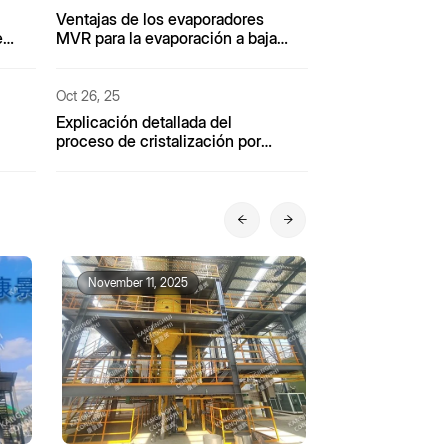
Ventajas de los evaporadores
e
MVR para la evaporación a baja
temperatura: un "paraguas
protector" para materiales
sensibles al calor.
Oct 26, 25
Explicación detallada del
proceso de cristalización por
de
evaporación MVR para aguas
residuales de coquización
November 11, 2025
November 12, 2