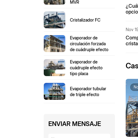
MVR
¿Cuál
opcio
evapo
Cristalizador FC
cloru
Nov 19
Compa
Evaporador de
crist
circulación forzada
para 
de cuádruple efecto
nitró
Evaporador de
Cas
cuádruple efecto
tipo placa
No
Evaporador tubular
de triple efecto
ENVIAR MENSAJE