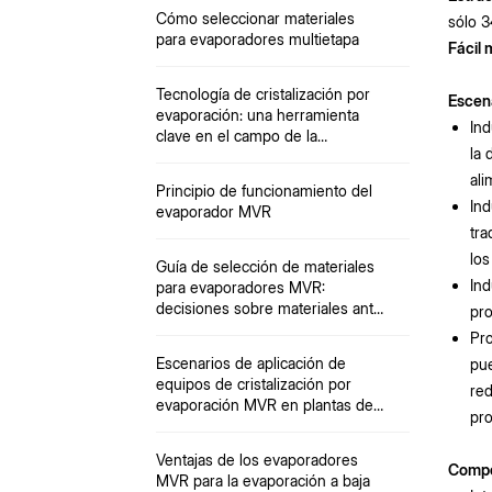
Cómo seleccionar materiales
sólo 3
para evaporadores multietapa
Fácil 
Tecnología de cristalización por
Escena
evaporación: una herramienta
Ind
clave en el campo de la
la 
desalinización
ali
Principio de funcionamiento del
Ind
evaporador MVR
tra
los
Guía de selección de materiales
Ind
para evaporadores MVR:
decisiones sobre materiales ante
pro
múltiples desafíos, incluidos
Pro
iones ácidos, temperatura y
Escenarios de aplicación de
pue
partículas.
equipos de cristalización por
red
evaporación MVR en plantas de
pro
química fina
Ventajas de los evaporadores
Compo
MVR para la evaporación a baja