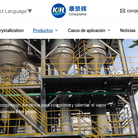
ct Language
▼
conq
ystallization
Productos
Casos de aplicación
Noticias
compresión mecánica para comprimir y calentar el vapor
ciencia energética...