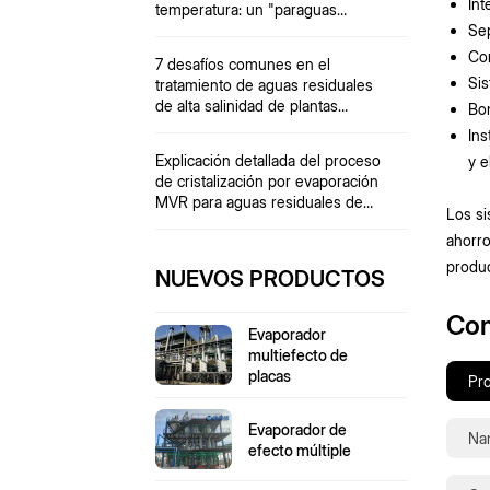
Int
temperatura: un "paraguas
protector" para materiales
Sep
sensibles al calor.
Con
7 desafíos comunes en el
Sis
tratamiento de aguas residuales
de alta salinidad de plantas
Bom
químicas
Ins
Explicación detallada del proceso
y e
de cristalización por evaporación
MVR para aguas residuales de
Los si
coquización
ahorro
produc
NUEVOS PRODUCTOS
Con
Evaporador
multiefecto de
placas
Evaporador de
efecto múltiple